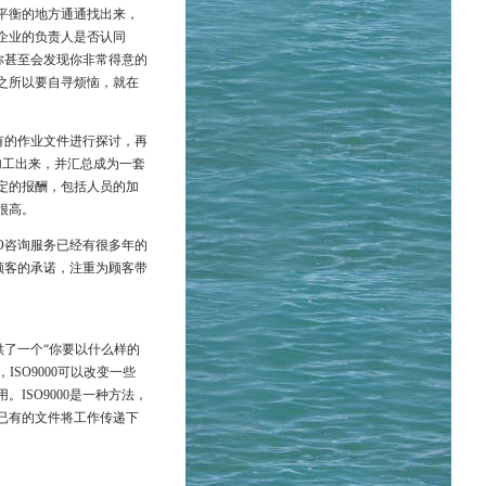
平衡的地方通通找出来，
企业的负责人是否认同
，你甚至会发现你非常得意的
之所以要自寻烦恼，就在
已有的作业文件进行探讨，再
加工出来，并汇总成为一套
定的报酬，包括人员的加
很高。
O咨询服务已经有很多年的
顾客的承诺，注重为顾客带
供了一个“你要以什么样的
ISO9000可以改变一些
ISO9000是一种方法，
已有的文件将工作传递下