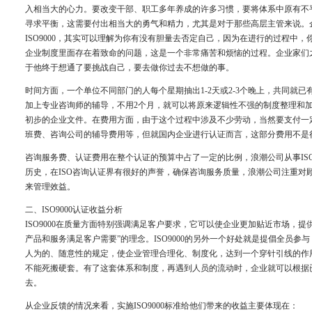
入相当大的心力。要改变干部、职工多年养成的许多习惯，要将体系中原有不
寻求平衡，这需要付出相当大的勇气和精力，尤其是对于那些高层主管来说。
ISO9000，其实可以理解为你有没有胆量去否定自己，因为在进行的过程中
企业制度里面存在着致命的问题，这是一个非常痛苦和烦恼的过程。企业家们
于他终于想通了要挑战自己，要去做你过去不想做的事。
时间方面，一个单位不同部门的人每个星期抽出1-2天或2-3个晚上，共同就
加上专业咨询师的辅导，不用2个月，就可以将原来逻辑性不强的制度整理和
初步的企业文件。在费用方面，由于这个过程中涉及不少劳动，当然要支付一
班费、咨询公司的辅导费用等，但就国内企业进行认证而言，这部分费用不是
咨询服务费、认证费用在整个认证的预算中占了一定的比例，浪潮公司从事IS
历史，在ISO咨询认证界有很好的声誉，确保咨询服务质量，浪潮公司注重对
来管理效益。
二、ISO9000认证收益分析
ISO9000在质量方面特别强调满足客户要求，它可以使企业更加贴近市场，提
产品和服务满足客户需要”的理念。ISO9000的另外一个好处就是提倡全员参与，
人为的、随意性的规定，使企业管理合理化、制度化，达到一个穿针引线的作用。
不能死搬硬套。有了这套体系和制度，再遇到人员的流动时，企业就可以根据
去。
从企业反馈的情况来看，实施ISO9000标准给他们带来的收益主要体现在：