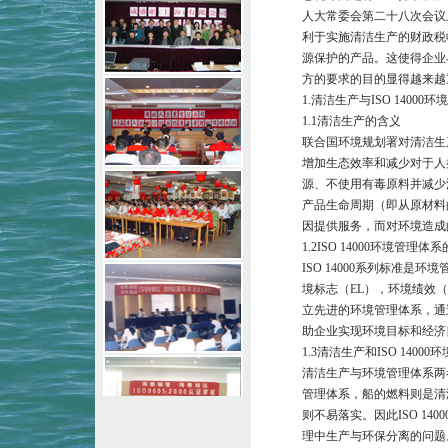
人大常委会第二十八次会议
利于实施清洁生产的财政税
源保护的产品。这使得企业界
方的要求的目的显得越来越
1.清洁生产与ISO 14000
1.1清洁生产的含义
联合国环境规划署对清洁生
增加生态效率和减少对于人
源、不使用有毒原料并减少
产品生命周期（即从原材料
因提供服务，而对环境造成
1.2ISO 14000环境管理体
ISO 14000系列标准
境标志（EL），环境绩效（
立先进的环境管理体系，通
助企业实现环境目标和经济
1.3清洁生产和ISO 1400
清洁生产与环境管理体系两
管理体系，船的燃料则是清
则不易落实。因此ISO 1
理中生产与环保分离的问题