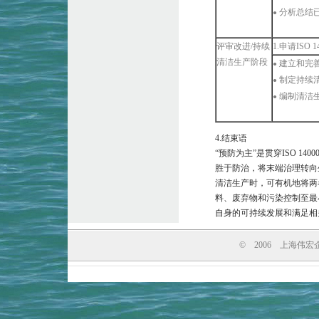
分析总结
●
评审改进/持续
1.申请IS
清洁生产阶段
建立和完
●
制定持续
●
编制清洁
●
4.结束语
“预防为主”是贯穿ISO 
胜于防治，将末端治理转向生
清洁生产时，可有机地将两者
料、废弃物和污染控制至最
自身的可持续发展和满足相
© 2006 上海伟