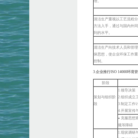
理。
清洁生产重视以工艺流程分
方法入手，通过与国内外同
到的水平。
清洁生产向技术人员和管理
保思想，使企业环保工作重
控制。
3.企业推行ISO 1400
阶段
1.领导决策
策划与组织阶
2.组织成立
段
3.制定工作
4.开展宣传
克服思想
●
规等障碍
1.现状调研