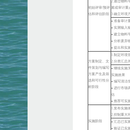
2.通过物
初始评审/预评
素或审计重
估和评估阶段
3.确立环
准备审计
●
实测输入
●
建立物料
●
分析废弃
●
提出和实施
●
1.制定环
方案制定、文
2.分类汇总
件策划与编写/
继续实施
●
方案产生及筛
实施效果
选和可行性分
编写清洁
●
析阶段
进行市场
●
估
推荐可实
●
1.发布实
2.控制重
实施阶段
汇总已实
●
验证已实
●