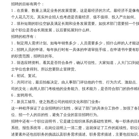
招聘的目标有两个：
1．在质量、数量上满足业务的发展需要。这是最经济的方式。最经济不是像
个人花几万元。其实外企招人也考虑是否最经济、值不值得、投入产出如何。
2．填补短期的职位空缺及满足长期和业务发展需要。如技术部门需要招一个
这个职位是否会长期发展，以后要拓展到什么样。
招聘的程序有：
1．制定用人需求计划。如每年销售多少，人员需要多少，招什么样的人才能
2．招聘人员的申请。每年执行时有一具体的申请审批手续，在申请书中要有
的职责范围，招聘目的等。
3．筛选应聘资料。看其是否符合条件，确认可信性。大家知道，人大门口到
士学位也拿得到。所以您要防止冒牌货。
4．初试、复试。
5．共同讨论，最后拍板决定。由人事部门评估他的个性、行为方式、激励点
司的文化；由用人部门考核他的业务能力、技术能力，是否符合部门的协作精
6．发聘用书。
7．新员工辅导。使之熟悉公司的组织文化和部门业务c
这一种程序保证了企业招聘的计划性，保证了部门的具体分工协作，加强了各
位、招一个人的目的性，避免了企业的盲目招聘行为。
招聘中还有一个职位说明书，它是建立组织体系的基础性资料。每一职务的目
系统、报告系统等，在岗位说明上一清二楚，这就保证了工作的延续性。职位
述要素外还包括职务的挑战以及职务需求描述。职务需求描述，主要包括知识