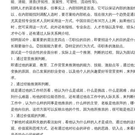
能、潜能、潜质(开拓性、发展性、可塑性、流动性等)。
招聘人才的渠道有很多。但事实上，内部招聘是首选。它可以保证内部的激励
以，在内部能找到调配人选时，要尽量给内部机会。现在很大的一个趋势是通
尤其是招专业技术人员时采用这一方式。中国目前已有30万人上网，如果他们
时，您可采用这一方式。此外还有报纸、专业杂志、人才市场以及学校、猎头
才中心等，还有通过人际关系网介绍。
招聘面试中，最重要的需注意四点：①职位的目的，即要招这个人的目的是什
长期要做什么。②技能能力要求。③特定的行为方式。④职务的激励点。
面试是一个综合性的全面分析，实际上是一个推测、判断的过程。我认为面试
1．通过背景推测判断。
即通过他的家庭、教育、工作背景来推测他的能力、技能、激励点等，通过他
变换的原因、自己发展的职业变动，以及他个人的兴趣爱好等背景资料，来判
求。
2．通过经验推测和判断。
就是通过他的工作经历看，他认为什么是成就，什么是挑战，什么是困难，由
到什么难题，给他的职位能否胜任。还有通过他在工作中的人际关系，来判断
工作中，认为什么样的同事是他推祟的，什么样的主管、老板是他祟拜的，哪
是他向往的。这些方面可以反映出他的个性。因为他所推祟的，很可能是他正
3．通过价值观的判断。
了解他对成就和失败的看法如何，看他认为什么样的人才是成功。通过他的这
观、价值观和思维方式。还有通过他对社会的评价，他的思路、切入点，来看
是否符合公司的模式。