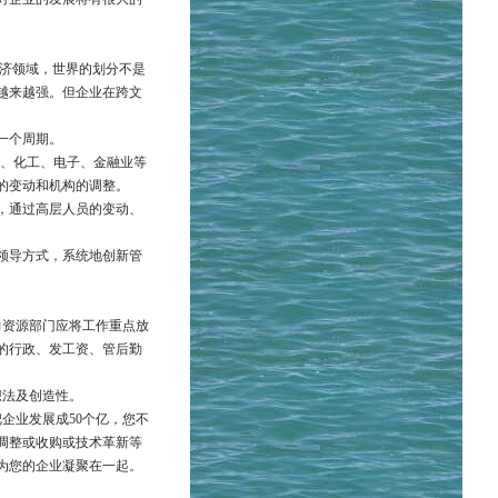
经济领域，世界的划分不是
越来越强。但企业在跨文
五年一个周期。
制药、化工、电子、金融业等
的变动和机构的调整。
，通过高层人员的变动、
领导方式，系统地创新管
力资源部门应将工作重点放
的行政、发工资、管后勤
想法及创造性。
企业发展成50个亿，您不
调整或收购或技术革新等
为您的企业凝聚在一起。