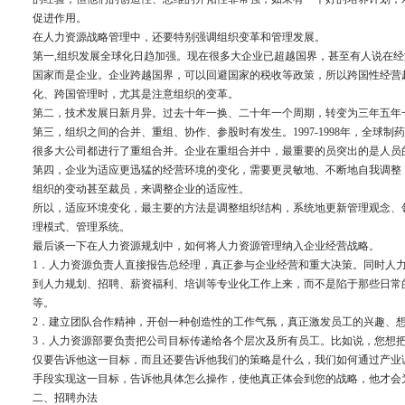
促进作用。
在人力资源战略管理中，还要特别强调组织变革和管理发展。
第一,组织发展全球化日趋加强。现在很多大企业已超越国界，甚至有人说在
国家而是企业。企业跨越国界，可以回避国家的税收等政策，所以跨国性经营
化、跨国管理时，尤其是注意组织的变革。
第二，技术发展日新月异。过去十年一换、二十年一个周期，转变为三年
第三，组织之间的合并、重组、协作、参股时有发生。1997-1998年，全球
很多大公司都进行了重组合并。企业在重组合并中，最重要的员突出的是人员
第四，企业为适应更迅猛的经营环境的变化，需要更灵敏地、不断地自我调整
组织的变动甚至裁员，来调整企业的适应性。
所以，适应环境变化，最主要的方法是调整组织结构，系统地更新管理观念、
理模式、管理系统。
最后谈一下在人力资源规划中，如何将人力资源管理纳入企业经营战略。
1．人力资源负责人直接报告总经理，真正参与企业经营和重大决策。同时人
到人力规划、招聘、薪资福利、培训等专业化工作上来，而不是陷于那些日常
等。
2．建立团队合作精神，开创一种创造性的工作气氛，真正激发员工的兴趣、
3．人力资源部要负责把公司目标传递给各个层次及所有员工。比如说，您想把
仅要告诉他这一目标，而且还要告诉他我们的策略是什么，我们如何通过产业
手段实现这一目标，告诉他具体怎么操作，使他真正体会到您的战略，他才会
二、招聘办法