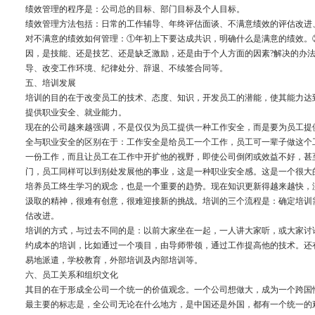
绩效管理的程序是：公司总的目标、部门目标及个人目标。
绩效管理方法包括：日常的工作辅导、年终评估面谈、不满意绩效的评估改进
对不满意的绩效如何管理：①年初上下要达成共识，明确什么是满意的绩效。
因，是技能、还是技艺、还是缺乏激励，还是由于个人方面的因素?解决的办
导、改变工作环境、纪律处分、辞退、不续签合同等。
五、培训发展
培训的目的在于改变员工的技术、态度、知识，开发员工的潜能，使其能力达
提供职业安全、就业能力。
现在的公司越来越强调，不是仅仅为员工提供一种工作安全，而是要为员工提
全与职业安全的区别在于：工作安全是给员工一个工作，员工可一辈子做这个
一份工作，而且让员工在工作中开扩他的视野，即使公司倒闭或效益不好，甚
门，员工同样可以到别处发展他的事业，这是一种职业安全感。这是一个很大
培养员工终生学习的观念，也是一个重要的趋势。现在知识更新得越来越快，
汲取的精神，很难有创意，很难迎接新的挑战。培训的三个流程是：确定培训
估改进。
培训的方式，与过去不同的是：以前大家坐在一起，一人讲大家听，或大家讨
约成本的培训，比如通过一个项目，由导师带领，通过工作提高他的技术。还
易地派遣，学校教育，外部培训及内部培训等。
六、员工关系和组织文化
其目的在于形成全公司一个统一的价值观念。一个公司想做大，成为一个跨国
最主要的标志是，全公司无论在什么地方，是中国还是外国，都有一个统一的