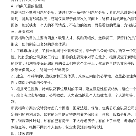
4．抽象问题的推测。
就是说对不熟悉问题的分析。通过他对一系列的问题的分析，看他的思维是否
周到，是具有战略眼光，还是仅局限于低层次的层面上．这样才能判断他的潜
回答，能反映出一个人的不同情况，不在他的答案，而是看他的思路、方法以
三、薪资福利
薪资福利的目的主要有四点：吸引人才、奖励高绩效、激励员工、保留好的员
那么，如何制定出良好的薪资体系?
1．了解市场状况、了解当地同行业薪资状况，结合自己公司情况，确立一个
性。比如您的公司属化工行业，那你的主要竞争对手在北京。根据调查了解到的
的位置，那您就要保证您所有的员工都在这个水平上，然后你再结合其它手段
会等来保留人才。这是一个战略定位。
2．建立一个科学的职位级别和工资体系，来保证内部的公平性。这里必须注
性；②保证内部的公平性。
3．根据岗位性质、特点以及职位级别的不同，建立激励性薪资结构，确立
4．综合考虑市场物价、公司效益、人力市场以及个人绩效表现、个人潜能等
制。
薪资福利方案的设计要考虑几个因素：国家法规、保险、住房公积金以及公司
定特别的福利政策。如有的公司制定特别的养老保险金、住房、股权分配等。
下，强调弹性计划，如有的已有房子，不太考虑房子，有的上了年纪，考虑的
保险金等。根据不同的个人偏好，制定出灵活的福利计划。
四、绩效管理