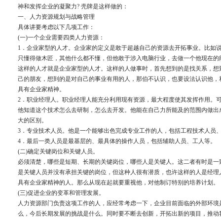
神和发挥企业的凝聚力? 壳牌是这样做的：
一、人力资源规划与战略管理
具体讲要考虑以下几项工作：
(一)一个企业需要四类人力资源：
1．企业家型的人才。企业家的定义是敢于超越自己的资源去开拓事业。比如说
只懂得做木匠，其他什么都不懂，但他敢于涉入电脑行业，去做一个他现在的
这样的人才就是企业家型的人才。这样的人做事时，首先想到的是找关系，想
己的朋友，想到的是对自己的事业有用的人，那伯不认识，也要设法认识他，
具有企业家精神。
2．职业经理人。职业经理人能充分利用现有资源，最大程度使其发挥作用。
他知道这个技术怎么去研制，怎么去开发。他能在自己力所能及的范围内做出
大的区别。
3．专业技术人员。他是一个能够出色完成专业工作的人，包括工程技术人员
4．最后一类人员是最基层的、最具体的操作人员，包括辅助人员、工人等。
(二)确定关键岗位和关键人员。
必须清楚，哪些是短期、长期的关键岗位，哪些人是关键人。这二者有时是一
是关键人员并没有承担关键的岗位，但这种人很有潜质，也许这样的人是经理
具有企业家精神的人。那么从现在起就要重视他，对他制订特别的培养计划
(三)促进企业的变革和管理发展。
人力资源部门负责这项工作的人，应经常考虑一下，企业目前面临的外部环境
么，今后长期发展的挑战是什么。同时要不断去创新，开拓出新的项目，推动