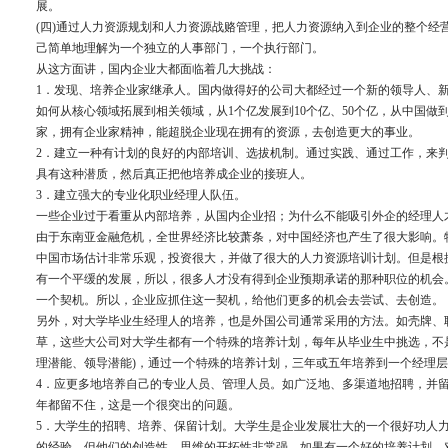
展。
(四)通过人力资源规划和人力资源战赂管理，把人力资源纳入到企业的整个经
己简单地理解为一个独立的人事部门，一个执行部门。
从这方面讲，国内企业大都面临着几大挑战：
1．发现、培养企业家继承人。国内做得好的公司大都经过一个新的领导人、
如何从核心领域拓展到相关领域，从1个亿发展到10个亿、50个亿，从中国做
家，拥有企业家精神，能超脱企业现在拥有的资源，去创造更大的事业。
2．建立一种有计划的良好的内部培训、选拔机制。通过实践、通过工作，来
具有这种潜质，然后真正把他培养成企业的接班人。
3．建立强大的专业化职业经理人队伍。
一些企业过于看重从内部培养，从国内企业招；为什么不能吸引外企的经理人
由于东南亚金融危机，全世界经济比较萧条，对中国经济也产生了很大影响。
中国市场估计非常乐观，投资很大，并做了很大的人力资源培训计划。但是根
有一个平缓的发展，所以，很多人才没有得到企业预期承诺的那种职位的机会
一个契机。所以，企业应抓住这一契机，给他们更多的机会去尝试、去创造。
另外，对大学毕业生经理人的培养，也是外国公司通常采用的方法。如壳牌、
草，这些大公司对大学生都有一个特殊的培养计划，每年从毕业生中挑选，不
理潜能、领导潜能)，通过一个特殊的培养计划，三年或五年培养到一个经理
4．应更多地培养自己的专业人员、管理人员。如广泛地、多渠道地招聘，并
年都留不住，这是一个很突出的问题。
5．大学生的招聘、培养、保留计划。大学生是企业发展壮大的一个很好功人
的经验，但他们的创造性、思维的开拓性非常强，如果有一个好的培养计划，